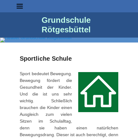
Grundschule
Rötgesbüttel
Sportliche Schule
P
Sport bedeutet Bewegung.
o
Bewegung fördert die
s
Gesundheit der Kinder.
t
Und die ist uns sehr
e
wichtig. Schließlich
d
brauchen die Kinder einen
o
Ausgleich zum vielen
n
Sitzen im Schulalltag,
2
denn sie haben einen natürlichen
.
Bewegungsdrang. Dieser ist auch berechtigt, denn
J