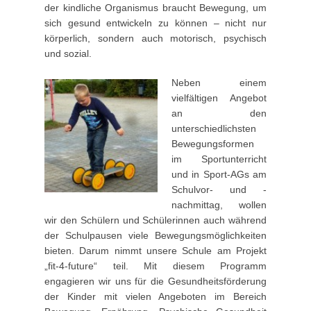
der kindliche Organismus braucht Bewegung, um
u
sich gesund entwickeln zu können – nicht nur
l
körperlich, sondern auch motorisch, psychisch
i
und sozial.
2
0
Neben einem
1
vielfältigen Angebot
5
an den
b
unterschiedlichsten
y
Bewegungsformen
w
im Sportunterricht
p
und in Sport-AGs am
a
Schulvor- und -
d
nachmittag, wollen
m
wir den Schülern und Schülerinnen auch während
i
der Schulpausen viele Bewegungsmöglichkeiten
n
bieten. Darum nimmt unsere Schule am Projekt
„fit-4-future“ teil. Mit diesem Programm
engagieren wir uns für die Gesundheitsförderung
der Kinder mit vielen Angeboten im Bereich