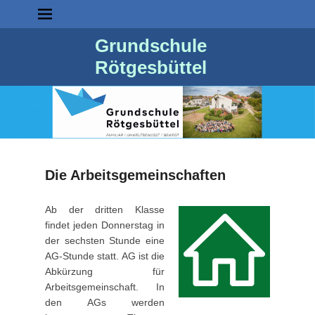
Grundschule
Rötgesbüttel
Die Arbeitsgemeinschaften
P
Ab der dritten Klasse
o
findet jeden Donnerstag in
s
der sechsten Stunde eine
t
AG-Stunde statt. AG ist die
e
Abkürzung für
d
Arbeitsgemeinschaft. In
o
den AGs werden
n