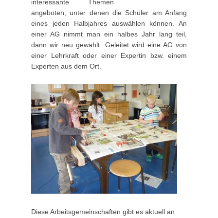
interessante Themen
2
angeboten, unter denen die Schüler am Anfang
.
eines jeden Halbjahres auswählen können. An
J
einer AG nimmt man ein halbes Jahr lang teil,
u
dann wir neu gewählt. Geleitet wird eine AG von
l
einer Lehrkraft oder einer Expertin bzw. einem
i
Experten aus dem Ort.
2
0
1
5
b
y
w
p
a
d
m
i
n
Diese Arbeitsgemeinschaften gibt es aktuell an