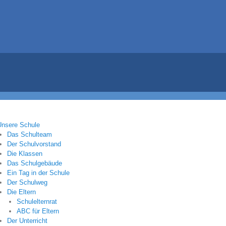
Unsere Schule
Das Schulteam
Der Schulvorstand
Die Klassen
Das Schulgebäude
Ein Tag in der Schule
Der Schulweg
Die Eltern
Schulelternrat
ABC für Eltern
Der Unterricht