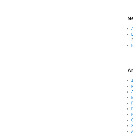
Ne
A
E
Ar
A