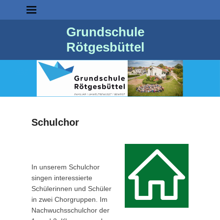
Grundschule
Rötgesbüttel
Schulchor
P
o
s
In unserem Schulchor
t
singen interessierte
e
Schülerinnen und Schüler
d
in zwei Chorgruppen. Im
o
Nachwuchsschulchor der
n