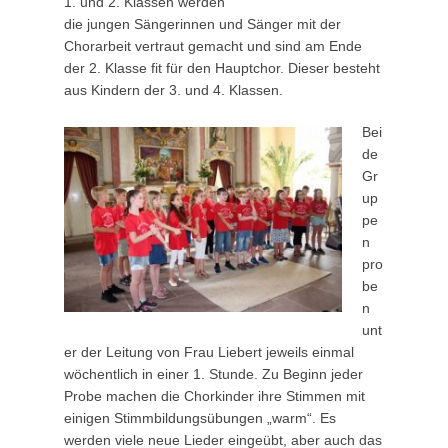
1. und 2. Klassen werden
2
die jungen Sängerinnen und Sänger mit der
.
Chorarbeit vertraut gemacht und sind am Ende
J
der 2. Klasse fit für den Hauptchor. Dieser besteht
u
aus Kindern der 3. und 4. Klassen.
l
i
Bei
2
de
0
Gr
1
up
5
pe
b
n
y
pro
w
be
p
n
a
unt
d
er der Leitung von Frau Liebert jeweils einmal
m
wöchentlich in einer 1. Stunde. Zu Beginn jeder
i
Probe machen die Chorkinder ihre Stimmen mit
n
einigen Stimmbildungsübungen „warm“. Es
werden viele neue Lieder eingeübt, aber auch das