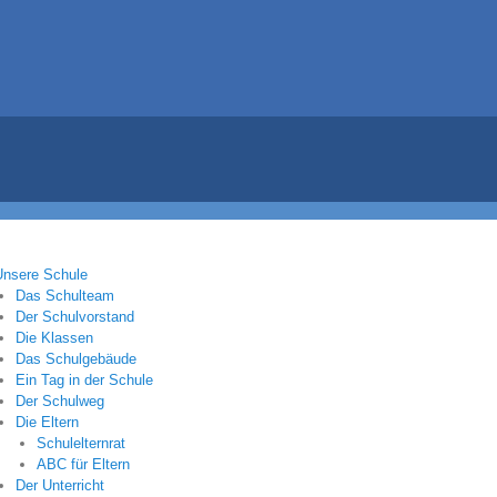
Unsere Schule
Das Schulteam
Der Schulvorstand
Die Klassen
Das Schulgebäude
Ein Tag in der Schule
Der Schulweg
Die Eltern
Schulelternrat
ABC für Eltern
Der Unterricht