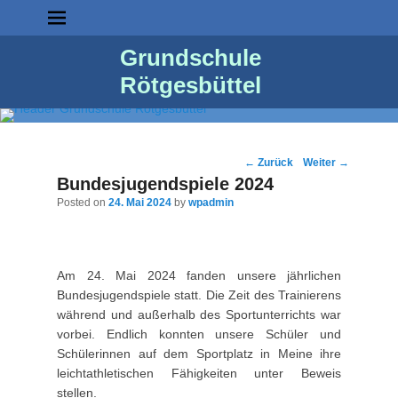
Grundschule
Rötgesbüttel
Post
←
Zurück
Weiter
→
navigation
Bundesjugendspiele 2024
Posted on
24. Mai 2024
by
wpadmin
Am 24. Mai 2024 fanden unsere jährlichen
Bundesjugendspiele statt. Die Zeit des Trainierens
während und außerhalb des Sportunterrichts war
vorbei. Endlich konnten unsere Schüler und
Schülerinnen auf dem Sportplatz in Meine ihre
leichtathletischen Fähigkeiten unter Beweis
stellen.