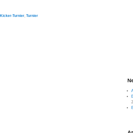
-Kicker-Turnier
,
Turnier
Ne
A
E
Ar