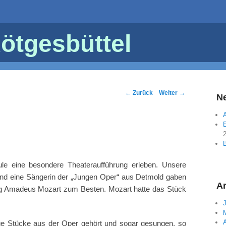
ötgesbüttel
Post
←
Zurück
Weiter
→
Ne
navigation
A
E
ule eine besondere Theateraufführung erleben.
Unsere
nd eine Sängerin der „Jungen Oper“ aus Detmold gaben
Ar
ng Amadeus Mozart zum Besten. Mozart hatte das Stück
A
nige Stücke aus der Oper gehört und sogar gesungen, so