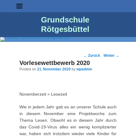
Grundschule
Rötgesbüttel
Post
←
Zurück
Weiter
→
navigation
Vorlesewettbewerb 2020
Posted on
21. November 2020
by
wpadmin
Novemberzeit = Lesezeit
Wie in jedem Jahr gab es an unserer Schule auch
in diesem November eine Projektwoche zum
Thema Lesen.
Obwohl es in diesem Jahr durch
das Covid-19-Virus alles ein wenig komplizierter
war, haben sich trotzdem wieder viele Kinder für