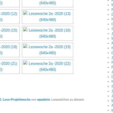
A
A
J
0
,
Lese-Projektwoche
von
wpadmin
. Lesezeichen zu diesem
A