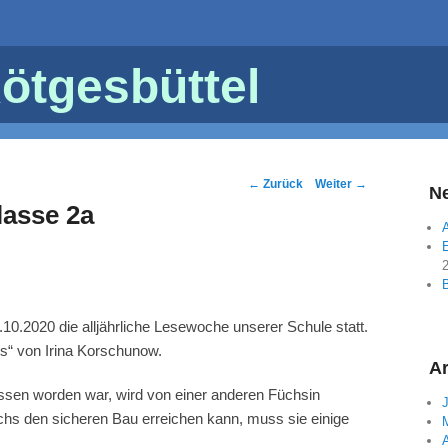
ötgesbüttel
Post
←
Zurück
Weiter
→
Ne
navigation
lasse 2a
A
E
10.2020 die alljährliche Lesewoche unserer Schule statt.
s“ von Irina Korschunow.
Ar
ssen worden war, wird von einer anderen Füchsin
hs den sicheren Bau erreichen kann, muss sie einige
A