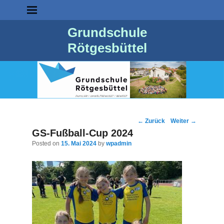
Grundschule
Rötgesbüttel
Post
←
Zurück
Weiter
→
navigation
GS-Fußball-Cup 2024
Posted on
15. Mai 2024
by
wpadmin