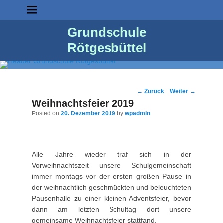
Grundschule
Rötgesbüttel
Post
←
Zurück
Weiter
→
navigation
Weihnachtsfeier 2019
Posted on
20. Dezember 2019
by
wpadmin
Alle Jahre wieder traf sich in der
Vorweihnachtszeit unsere Schulgemeinschaft
immer montags vor der ersten großen Pause in
der weihnachtlich geschmückten und beleuchteten
Pausenhalle zu einer kleinen Adventsfeier, bevor
dann am letzten Schultag dort unsere
gemeinsame Weihnachtsfeier stattfand.