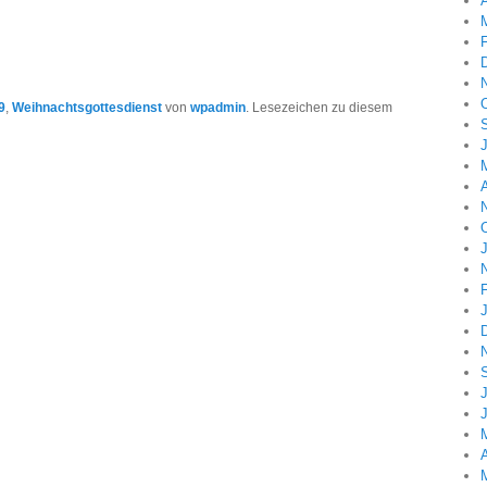
A
9
,
Weihnachtsgottesdienst
von
wpadmin
. Lesezeichen zu diesem
A
J
A