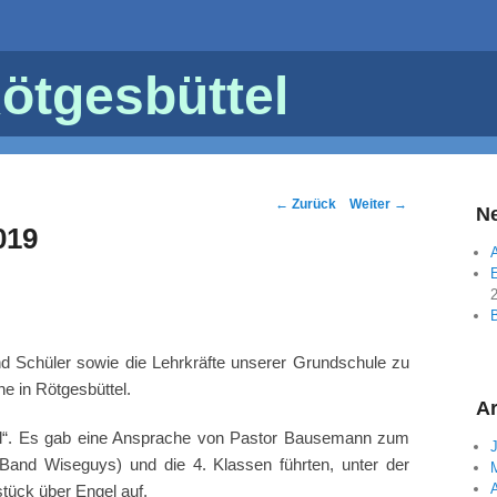
ötgesbüttel
Post
←
Zurück
Weiter
→
Ne
navigation
019
A
E
 Schüler sowie die Lehrkräfte unserer Grundschule zu
e in Rötgesbüttel.
Ar
el“. Es gab eine Ansprache von Pastor Bausemann zum
Band Wiseguys) und die 4. Klassen führten, unter der
A
stück über Engel auf.