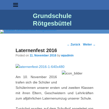
Grundschule
Rötgesbüttel
Post
←
Zurück
Weiter
→
navigation
Laternenfest 2016
Posted on
11. November 2016
by
wpadmin
Am 10. November 2016
trafen sich die Schüler und
Schülerinnen unserer ersten und zweiten Klassen
mit ihren Eltern, Geschwistern und Lehrkräften
zum alljährlichen Laternenumzug unserer Schule.
Zunächst wurden auf dem Schulhof angeleitet von